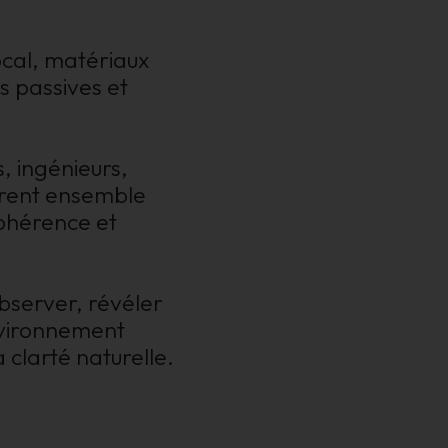
ocal, matériaux
ns passives et
s, ingénieurs,
vrent ensemble
cohérence et
observer, révéler
nvironnement
 clarté naturelle.