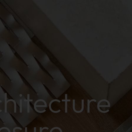
hitecture
esure,