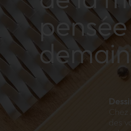
pensée
demain
Dessi
Chez A
des v