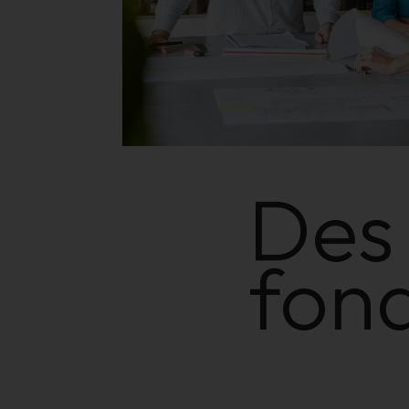
Des 
fon