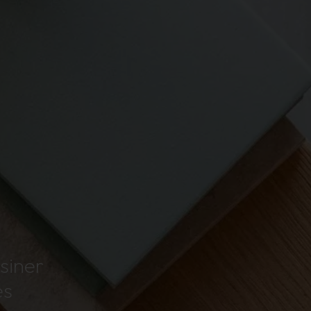
ssiner
es