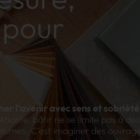
 pour
ner l’avenir avec sens et sobriété
tlante, bâtir ne se limite pas à de
olumes. C’est imaginer des ouvrag