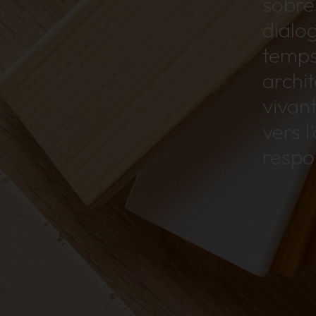
sobre
dialo
temps
archi
vivan
vers l
respo