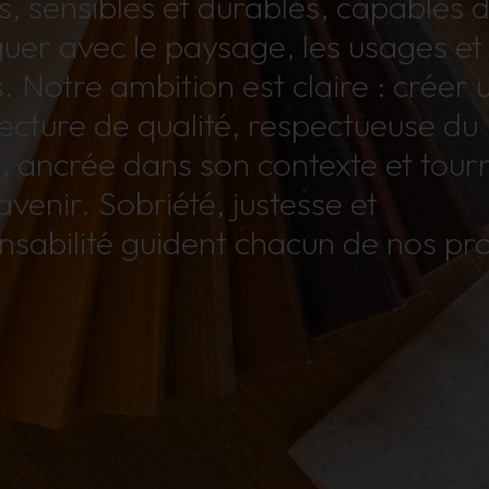
s, sensibles et durables, capables 
guer avec le paysage, les usages et 
. Notre ambition est claire : créer 
tecture de qualité, respectueuse du
t, ancrée dans son contexte et tour
’avenir. Sobriété, justesse et
nsabilité guident chacun de nos pro