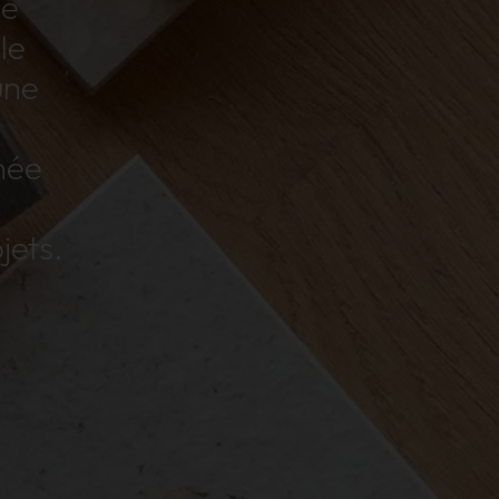
de
le
une
née
jets.